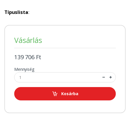
Típuslista
:
Vásárlás
139 706 Ft
Mennyiség
Kosárba