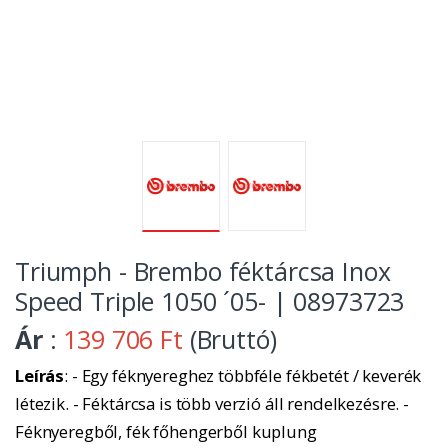
Triumph - Brembo féktárcsa Inox
Speed Triple 1050 ´05- | 08973723
Ár
:
139 706 Ft
(Bruttó)
Leírás
: - Egy féknyereghez többféle fékbetét / keverék
létezik. - Féktárcsa is több verzió áll rendelkezésre. -
Féknyeregből, fék főhengerből kuplung