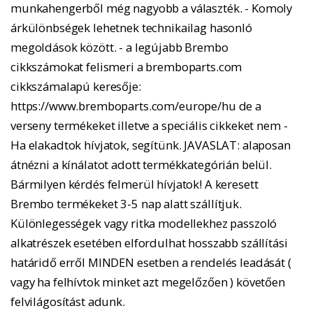
munkahengerből még nagyobb a választék. - Komoly
árkülönbségek lehetnek technikailag hasonló
megoldások között. - a legújabb Brembo
cikkszámokat felismeri a bremboparts.com
cikkszámalapú keresője:
https://www.bremboparts.com/europe/hu de a
verseny termékeket illetve a speciális cikkeket nem -
Ha elakadtok hívjatok, segítünk. JAVASLAT: alaposan
átnézni a kínálatot adott termékkategórián belül.
Bármilyen kérdés felmerül hívjatok! A keresett
Brembo termékeket 3-5 nap alatt szállítjuk.
Különlegességek vagy ritka modellekhez passzoló
alkatrészek esetében elfordulhat hosszabb szállítási
határidő erről MINDEN esetben a rendelés leadását (
vagy ha felhívtok minket azt megelőzően ) követően
felvilágosítást adunk.