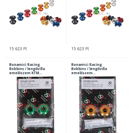
15 623 Ft
15 623 Ft
Bonamici Racing
Bonamici Racing
Bobbins / lengővilla
Bobbins / lengővilla
emelőszem KTM
emelőszem
790/890 Duke 10x1,5 -
Kawasaki M10x1,25 -
zöld | 0031gr
arany | 0030go