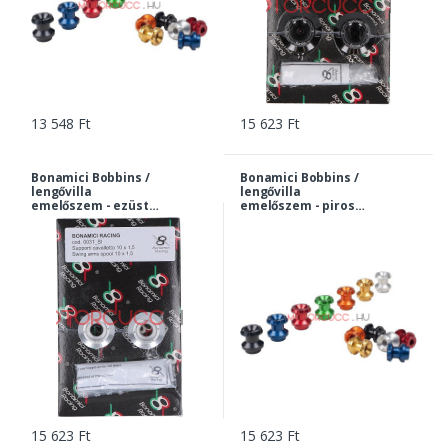
13 548 Ft
15 623 Ft
Bonamici Bobbins /
Bonamici Bobbins /
lengővilla
lengővilla
emelőszem - ezüst
emelőszem - piros
KTM 790/890 Duke
KTM 790/890 Duke
10x1,5 | 0031si
10x1,5 | 0031re
15 623 Ft
15 623 Ft