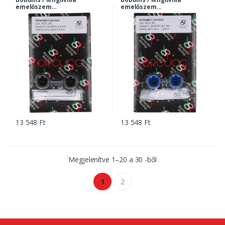
emelőszem
emelőszem
Standard 6 mm -
Standard 6 mm - kék
fekete | 0025bk
| 0025bl
13 548 Ft
13 548 Ft
Megjelenítve
1
–
20
a
30
-ből
1
2