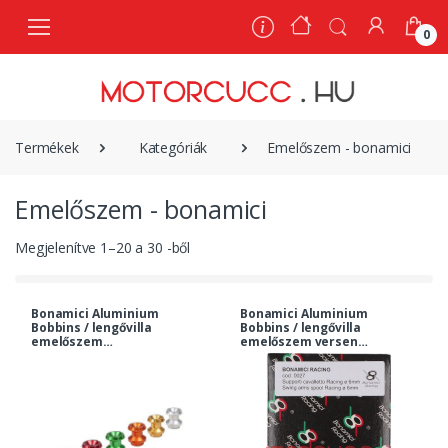
0
0
Termékek
Kategóriák
Emelőszem - bonamici
Emelőszem - bonamici
Megjelenítve
1
–
20
a
30
-ből
Bonamici Aluminium
Bonamici Aluminium
Bobbins / lengővilla
Bobbins / lengővilla
emelőszem
emelőszem verseny
Standard 6 mm -
kivitel 6mm | 0027
narancs | 0025or