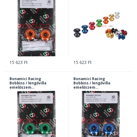
narancs | 0030or
piros | 0030re
15 623 Ft
15 623 Ft
Bonamici Racing
Bonamici Racing
Bobbins / lengővilla
Bobbins / lengővilla
emelőszem
emelőszem
Kawasaki M10x1,25 -
Kawasaki M10x1,25 -
zöld | 0030gr
kék | 0030bl