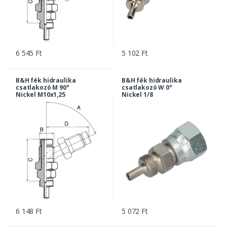
6 545 Ft
5 102 Ft
B&H fék hidraulika
B&H fék hidraulika
csatlakozó M 90°
csatlakozó W 0°
Nickel M10x1,25
Nickel 1/8
6 148 Ft
5 072 Ft