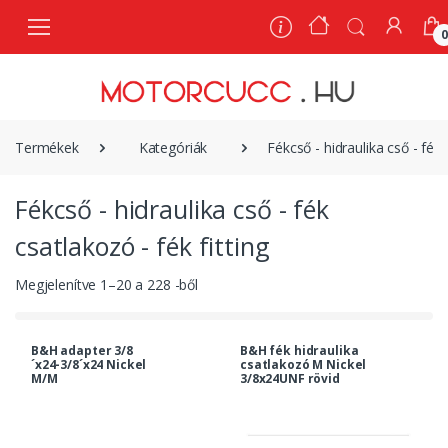
0
Termékek
Kategóriák
Fékcső - hidraulika cső - fék 
Fékcső - hidraulika cső - fék
csatlakozó - fék fitting
Megjelenítve
1
–
20
a
228
-ből
B&H adapter 3/8
B&H fék hidraulika
´x24-3/8´x24 Nickel
csatlakozó M Nickel
M/M
3/8x24UNF rövid