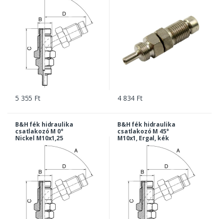
5 355 Ft
4 834 Ft
B&H fék hidraulika
B&H fék hidraulika
csatlakozó M 0°
csatlakozó M 45°
Nickel M10x1,25
M10x1, Ergal, kék