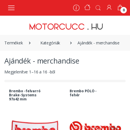
0
0
Termékek
Kategóriák
Ajándék - merchandise
Ajándék - merchandise
Megjelenítve
1
–
16
a
16
-ből
Brembo -felvarró
Brembo PÓLÓ -
Brake-Systems
fehér
97x42 mm