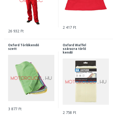
2 417 Ft
26 932 Ft
Oxford Törlőkendő
Oxford Waffel
szett
szárazra törlő
kendő
3 877 Ft
2 758 Ft