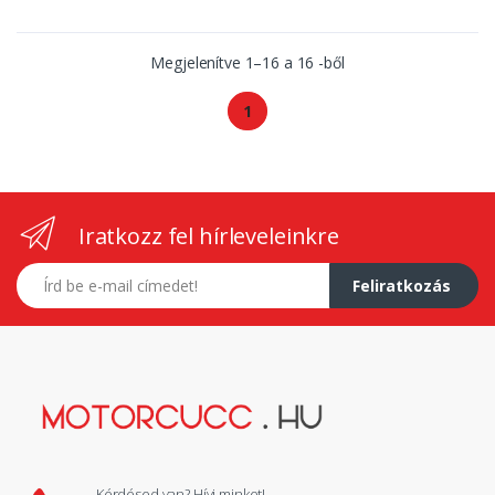
Megjelenítve
1
–
16
a
16
-ből
1
Iratkozz fel hírleveleinkre
E-mail címed
Feliratkozás
Kérdésed van? Hívj minket!