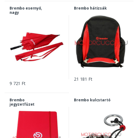
Brembo esernyő,
Brembo hátizsák
nagy
21 181 Ft
9 721 Ft
Brembo
Brembo kulcstartó
jegyzetfüzet