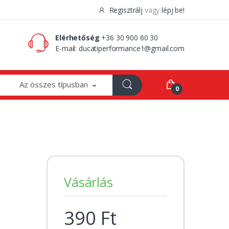
Regisztrálj
vagy
lépj be!
0 Ft
0
Elérhetőség
+36 30 900 60 30
E-mail:
ducatiperformance1@gmail.com
Az összes típusban
0
Vásárlás
390 Ft