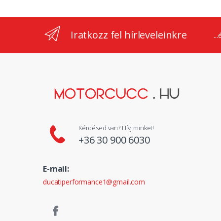
Iratkozz fel hírleveleinkre
..
Kérdésed van? Hívj minket!
+36 30 900 6030
E-mail:
ducatiperformance1@gmail.com