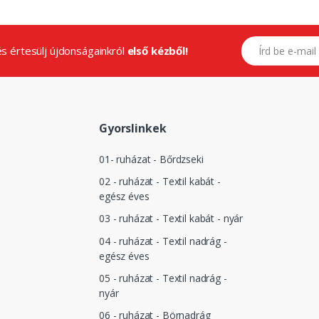
E-mail címed
.és értesülj újdonságainkról
első kézből!
Gyorslinkek
01- ruházat - Bőrdzseki
02 - ruházat - Textil kabát -
egész éves
03 - ruházat - Textil kabát - nyár
04 - ruházat - Textil nadrág -
egész éves
05 - ruházat - Textil nadrág -
nyár
06 - ruházat - Börnadrág