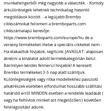
munkahengerből még nagyobb a választék. - Komoly
árkülönbségek lehetnek technikailag hasonló
megoldások között. - a legújabb Brembo
cikkszámokat felismeri a bremboparts.com
cikkszámalapú keresője:
https://www.bremboparts.com/europe/hu de a
verseny termékeket illetve a speciális cikkeket nem -
Ha elakadtok hívjatok, segítünk. JAVASLAT: alaposan
átnézni a kínálatot adott termékkategórián belül.
Bármilyen kérdés felmerül hívjatok! A keresett
Brembo termékeket 3-5 nap alatt szállítjuk.
Különlegességek vagy ritka modellekhez passzoló
alkatrészek esetében elfordulhat hosszabb szállítási
határidő erről MINDEN esetben a rendelés leadását (
vagy ha felhívtok minket azt megelőzően ) követően
felvilágosítást adunk.