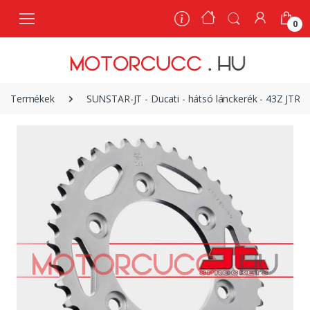
0
0
Termékek
SUNSTAR-JT - Ducati - hátsó lánckerék - 43Z JTR74