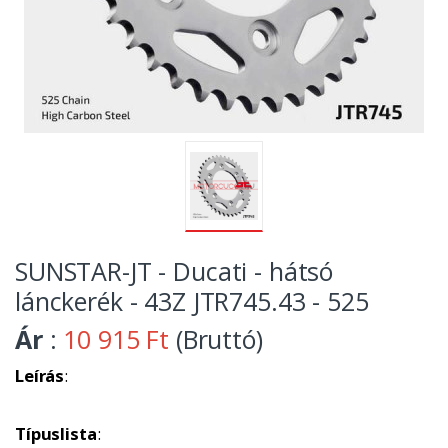
SUNSTAR-JT - Ducati - hátsó
lánckerék - 43Z JTR745.43 - 525
Ár
:
10 915 Ft
(Bruttó)
Leírás
:
Típuslista
: