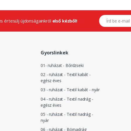
E-mail címed
.és értesülj újdonságainkról
első kézből!
Gyorslinkek
01- ruházat - Bőrdzseki
02 - ruházat - Textil kabát -
egész éves
03 - ruházat - Textil kabát - nyár
04 - ruházat - Textil nadrág -
egész éves
05 - ruházat - Textil nadrág -
nyár
06 - ruházat - Börnadrág