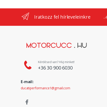
Iratkozz fel hírleveleinkre
..
Kérdésed van? Hívj minket!
+36 30 900 6030
E-mail:
ducatiperformance1@gmail.com