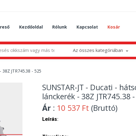
reső
Kezdőoldal
Rólunk
Kapcsolat
Kosár
Az összes kategóriában
- 38Z JTR745.38 - 525
SUNSTAR-JT - Ducati - háts
lánckerék - 38Z JTR745.38 -
Ár
:
10 537 Ft
(Bruttó)
Leírás
: