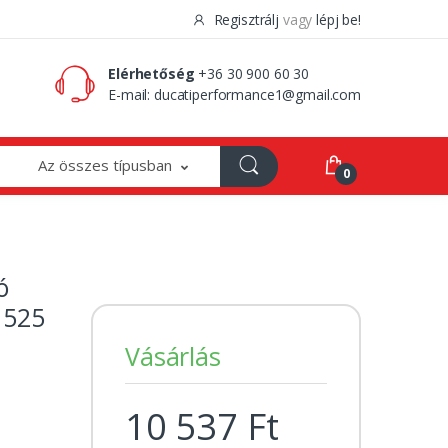
Regisztrálj
vagy
lépj be!
0 Ft
0
Elérhetőség
+36 30 900 60 30
E-mail:
ducatiperformance1@gmail.com
Az összes típusban
0
ó
 525
Vásárlás
10 537 Ft