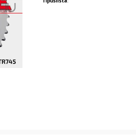
Típuslista
: