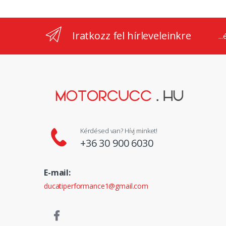
Iratkozz fel hírleveleinkre
..
Kérdésed van? Hívj minket!
+36 30 900 6030
E-mail:
ducatiperformance1@gmail.com