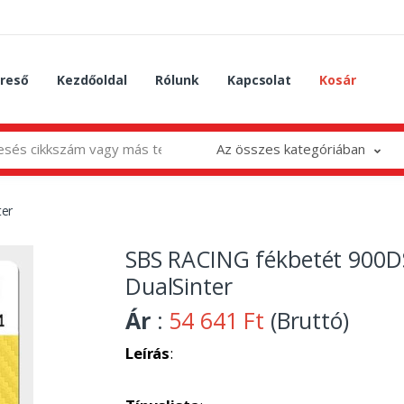
reső
Kezdőoldal
Rólunk
Kapcsolat
Kosár
Az összes kategóriában
ter
SBS RACING fékbetét 900D
DualSinter
Ár
:
54 641 Ft
(Bruttó)
Leírás
: