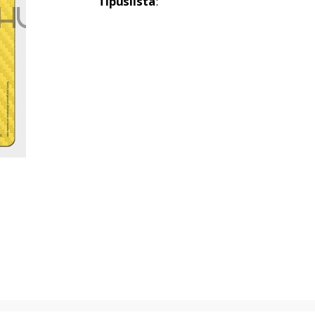
Típuslista
: