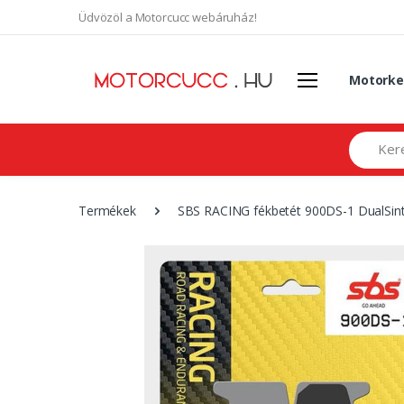
Üdvözöl a Motorcucc webáruház!
Motorke
Search
Termékek
SBS RACING fékbetét 900DS-1 DualSin