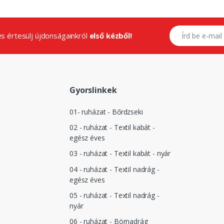
E-mail címed
.és értesülj újdonságainkról
első kézből!
Gyorslinkek
01- ruházat - Bőrdzseki
02 - ruházat - Textil kabát -
egész éves
03 - ruházat - Textil kabát - nyár
04 - ruházat - Textil nadrág -
egész éves
05 - ruházat - Textil nadrág -
nyár
06 - ruházat - Börnadrág