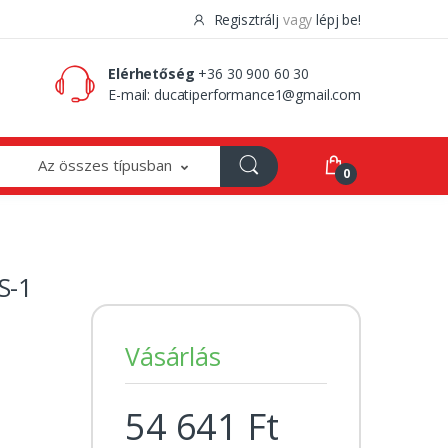
Regisztrálj
vagy
lépj be!
0 Ft
0
Elérhetőség
+36 30 900 60 30
E-mail:
ducatiperformance1@gmail.com
Az összes típusban
0
S-1
Vásárlás
54 641 Ft