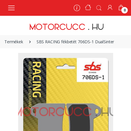
0
0
Termékek
SBS RACING fékbetét 706DS-1 DualSinter