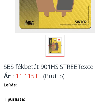
SBS fékbetét 901HS STREETexcel
Ár
:
11 115 Ft
(Bruttó)
Leírás
:
Típuslista
: