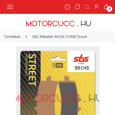
0
0
Termékek
SBS fékbetét 901HS STREETexcel