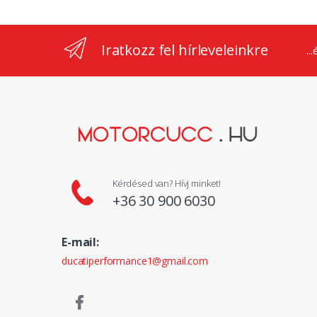
Iratkozz fel hírleveleinkre
..
Kérdésed van? Hívj minket!
+36 30 900 6030
E-mail:
ducatiperformance1@gmail.com