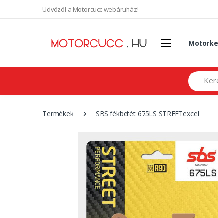
Üdvözöl a Motorcucc webáruház!
Motorke
Search
Termékek
SBS fékbetét 675LS STREETexcel