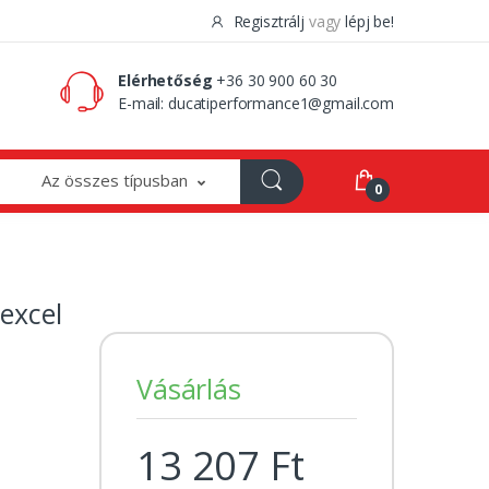
Regisztrálj
vagy
lépj be!
0 Ft
0
Elérhetőség
+36 30 900 60 30
E-mail:
ducatiperformance1@gmail.com
Az összes típusban
0
excel
Vásárlás
13 207 Ft