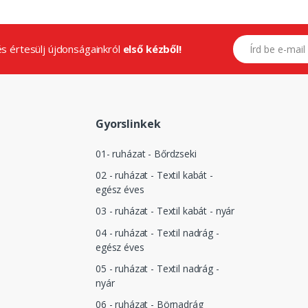
E-mail címed
.és értesülj újdonságainkról
első kézből!
Gyorslinkek
01- ruházat - Bőrdzseki
02 - ruházat - Textil kabát -
egész éves
03 - ruházat - Textil kabát - nyár
04 - ruházat - Textil nadrág -
egész éves
05 - ruházat - Textil nadrág -
nyár
06 - ruházat - Börnadrág