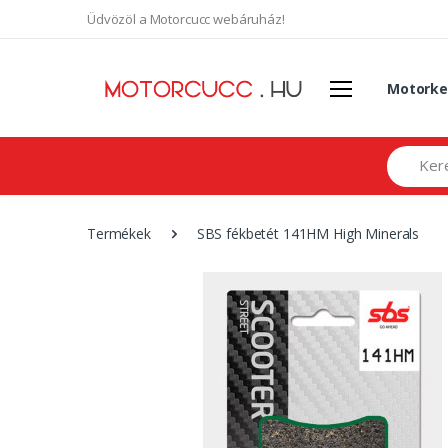
Üdvözöl a Motorcucc webáruház!
Motorke
Search
Termékek
SBS fékbetét 141HM High Minerals