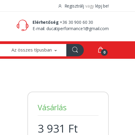
Regisztrálj
vagy
lépj be!
0 Ft
0
Elérhetőség
+36 30 900 60 30
E-mail:
ducatiperformance1@gmail.com
Az összes típusban
0
Vásárlás
3 931 Ft