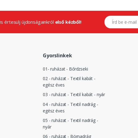
E-mail címed
.és értesülj újdonságainkról
első kézből!
Gyorslinkek
01- ruházat - Bőrdzseki
02 - ruházat - Textil kabát -
egész éves
03 - ruházat - Textil kabát - nyár
04 - ruházat - Textil nadrág -
egész éves
05 - ruházat - Textil nadrág -
nyár
06 - ruházat - Börnadrág