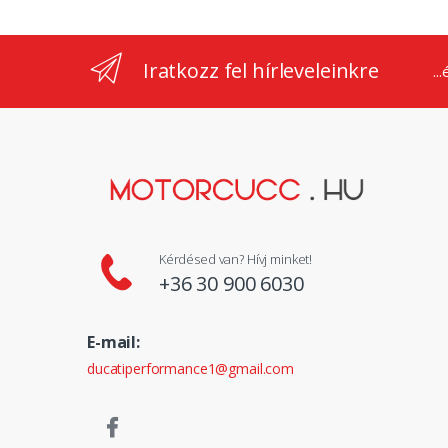
Iratkozz fel hírleveleinkre
..
Kérdésed van? Hívj minket!
+36 30 900 6030
E-mail:
ducatiperformance1@gmail.com