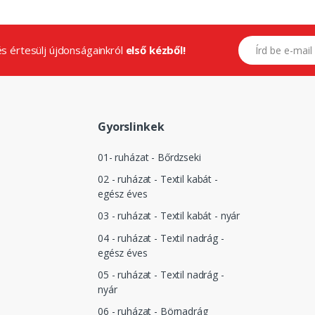
E-mail címed
.és értesülj újdonságainkról
első kézből!
Gyorslinkek
01- ruházat - Bőrdzseki
02 - ruházat - Textil kabát -
egész éves
03 - ruházat - Textil kabát - nyár
04 - ruházat - Textil nadrág -
egész éves
05 - ruházat - Textil nadrág -
nyár
06 - ruházat - Börnadrág