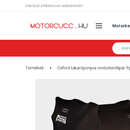
Üdvözöl a Motorcucc webáruház!
Motorke
Search
Termékek
Oxford takaróponyva motorkerékpár Pp