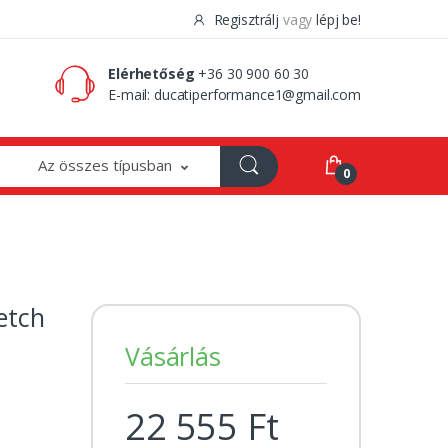
Regisztrálj
vagy
lépj be!
0 Ft
0
Elérhetőség
+36 30 900 60 30
E-mail:
ducatiperformance1@gmail.com
Az összes típusban
0
etch
Vásárlás
22 555 Ft