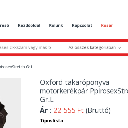
reső
Kezdőoldal
Rólunk
Kapcsolat
Kosár
Az összes kategóriában
irosexStretch Gr.L
Oxford takaróponyva
motorkerékpár PpirosexStr
Gr.L
Ár
:
22 555 Ft
(Bruttó)
Típuslista
: