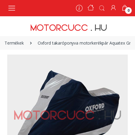
0
0
Termékek
Oxford takaróponyva motorkerékpár Aquatex Gr.S