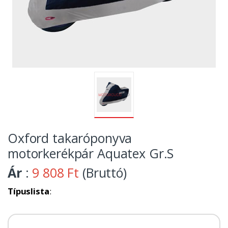
Oxford takaróponyva
motorkerékpár Aquatex Gr.S
Ár
:
9 808 Ft
(Bruttó)
Típuslista
: