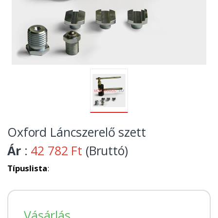
Oxford Láncszerelő szett
Ár
:
42 782 Ft
(Bruttó)
Típuslista
:
Vásárlás