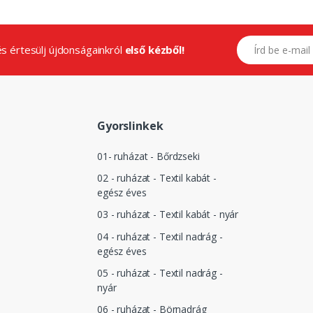
E-mail címed
.és értesülj újdonságainkról
első kézből!
Gyorslinkek
01- ruházat - Bőrdzseki
02 - ruházat - Textil kabát -
egész éves
03 - ruházat - Textil kabát - nyár
04 - ruházat - Textil nadrág -
egész éves
05 - ruházat - Textil nadrág -
nyár
06 - ruházat - Börnadrág