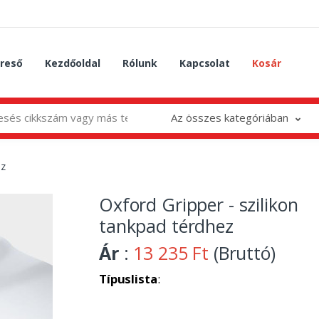
reső
Kezdőoldal
Rólunk
Kapcsolat
Kosár
Az összes kategóriában
ez
Oxford Gripper - szilikon
tankpad térdhez
Ár
:
13 235 Ft
(Bruttó)
Típuslista
: