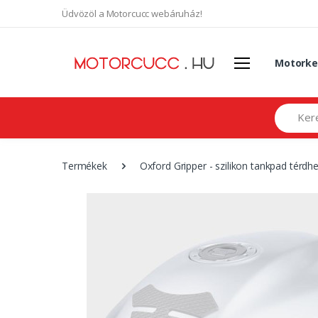
Üdvözöl a Motorcucc webáruház!
Motorke
Search
Termékek
Oxford Gripper - szilikon tankpad térdh