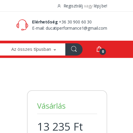
Regisztrálj
vagy
lépj be!
0 Ft
0
Elérhetőség
+36 30 900 60 30
E-mail:
ducatiperformance1@gmail.com
Az összes típusban
0
Vásárlás
13 235 Ft