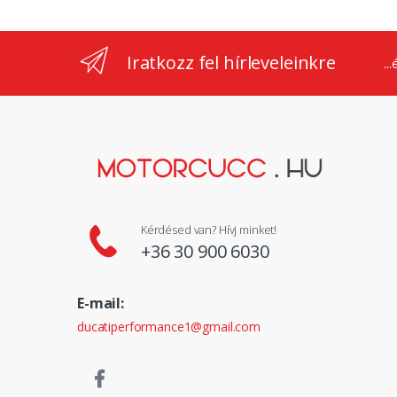
Iratkozz fel hírleveleinkre
..
Kérdésed van? Hívj minket!
+36 30 900 6030
E-mail:
ducatiperformance1@gmail.com