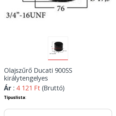
Olajszűrő Ducati 900SS
királytengelyes
Ár
:
4 121 Ft
(Bruttó)
Típuslista
: