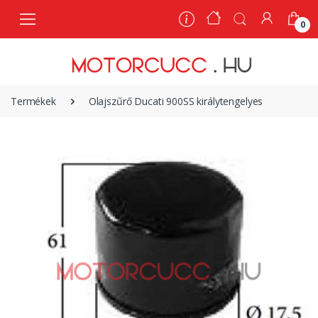
0
0
Termékek
Olajszűrő Ducati 900SS királytengelyes