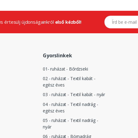
E-mail címed
.és értesülj újdonságainkról
első kézből!
Gyorslinkek
01- ruházat - Bőrdzseki
02 - ruházat - Textil kabát -
egész éves
03 - ruházat - Textil kabát - nyár
04 - ruházat - Textil nadrág -
egész éves
05 - ruházat - Textil nadrág -
nyár
06 - ruházat - Börnadrág