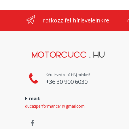
Iratkozz fel hírleveleinkre
..
Kérdésed van? Hívj minket!
+36 30 900 6030
E-mail:
ducatiperformance1@gmail.com