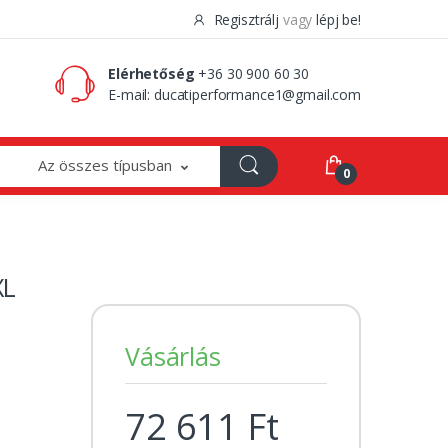
Regisztrálj
vagy
lépj be!
0 Ft
0
Elérhetőség
+36 30 900 60 30
E-mail:
ducatiperformance1@gmail.com
Az összes típusban
0
XL
Vásárlás
72 611 Ft