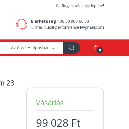
Regisztrálj
vagy
lépj be!
0 Ft
0
Elérhetőség
+36 30 900 60 30
E-mail:
ducatiperformance1@gmail.com
Az összes típusban
0
m 23
Vásárlás
99 028 Ft