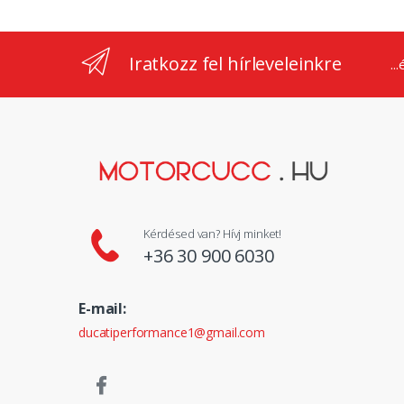
Iratkozz fel hírleveleinkre
..
Kérdésed van? Hívj minket!
+36 30 900 6030
E-mail:
ducatiperformance1@gmail.com