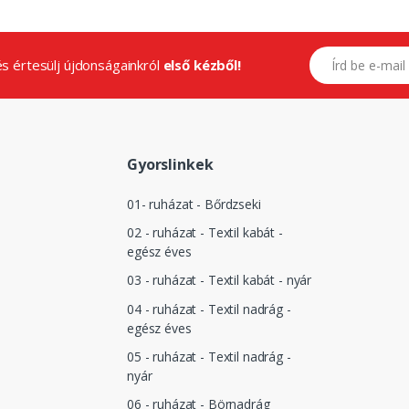
E-mail címed
.és értesülj újdonságainkról
első kézből!
Gyorslinkek
01- ruházat - Bőrdzseki
02 - ruházat - Textil kabát -
egész éves
03 - ruházat - Textil kabát - nyár
04 - ruházat - Textil nadrág -
egész éves
05 - ruházat - Textil nadrág -
nyár
06 - ruházat - Börnadrág