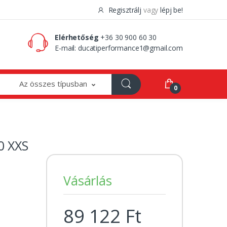
Regisztrálj
vagy
lépj be!
0 Ft
0
Elérhetőség
+36 30 900 60 30
E-mail:
ducatiperformance1@gmail.com
Az összes típusban
0
0 XXS
Vásárlás
89 122 Ft