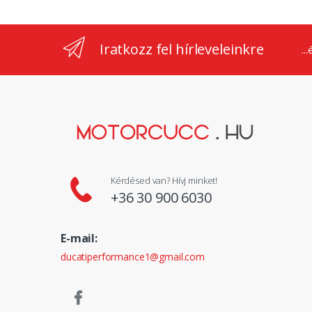
Iratkozz fel hírleveleinkre
..
Kérdésed van? Hívj minket!
+36 30 900 6030
E-mail:
ducatiperformance1@gmail.com