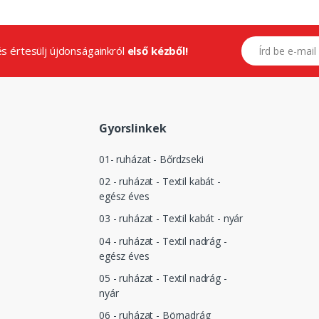
E-mail címed
.és értesülj újdonságainkról
első kézből!
Gyorslinkek
01- ruházat - Bőrdzseki
02 - ruházat - Textil kabát -
egész éves
03 - ruházat - Textil kabát - nyár
04 - ruházat - Textil nadrág -
egész éves
05 - ruházat - Textil nadrág -
nyár
06 - ruházat - Börnadrág