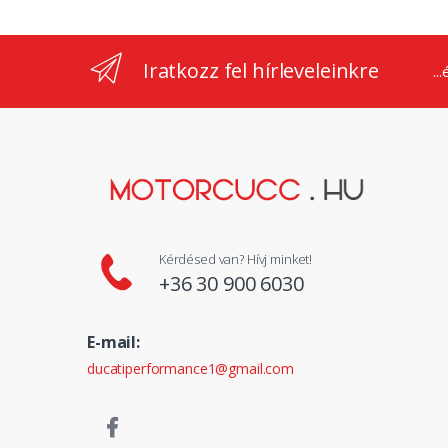
Iratkozz fel hírleveleinkre
..
Kérdésed van? Hívj minket!
+36 30 900 6030
E-mail:
ducatiperformance1@gmail.com