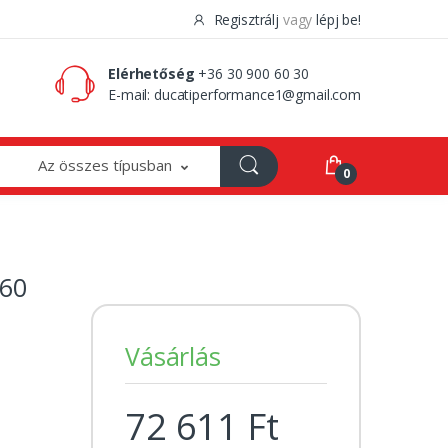
Regisztrálj
vagy
lépj be!
0 Ft
0
Elérhetőség
+36 30 900 60 30
E-mail:
ducatiperformance1@gmail.com
Az összes típusban
0
60
Vásárlás
72 611 Ft