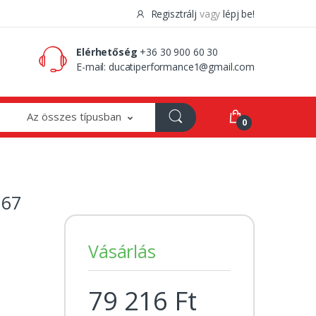
Regisztrálj
vagy
lépj be!
0 Ft
0
Elérhetőség
+36 30 900 60 30
E-mail:
ducatiperformance1@gmail.com
Az összes típusban
0
 67
Vásárlás
79 216 Ft