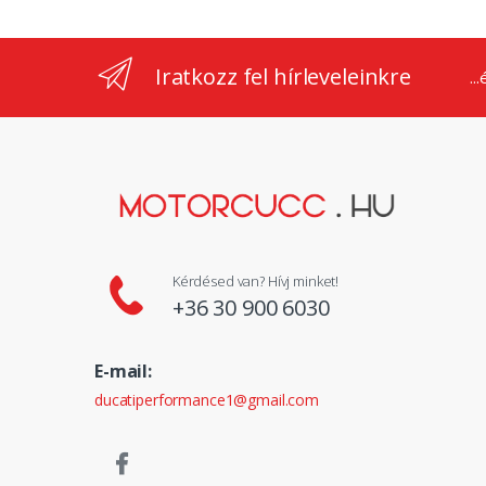
Iratkozz fel hírleveleinkre
..
Kérdésed van? Hívj minket!
+36 30 900 6030
E-mail:
ducatiperformance1@gmail.com