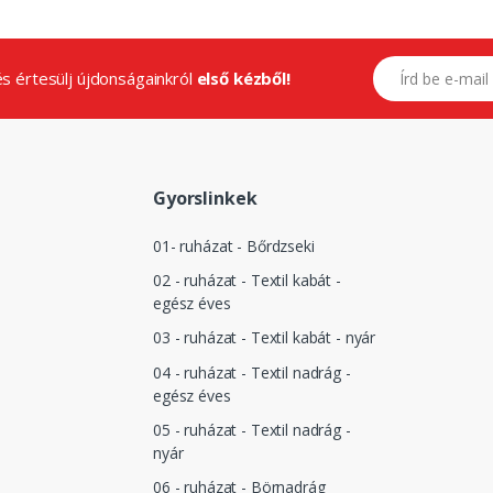
E-mail címed
.és értesülj újdonságainkról
első kézből!
Gyorslinkek
01- ruházat - Bőrdzseki
02 - ruházat - Textil kabát -
egész éves
03 - ruházat - Textil kabát - nyár
04 - ruházat - Textil nadrág -
egész éves
05 - ruházat - Textil nadrág -
nyár
06 - ruházat - Börnadrág