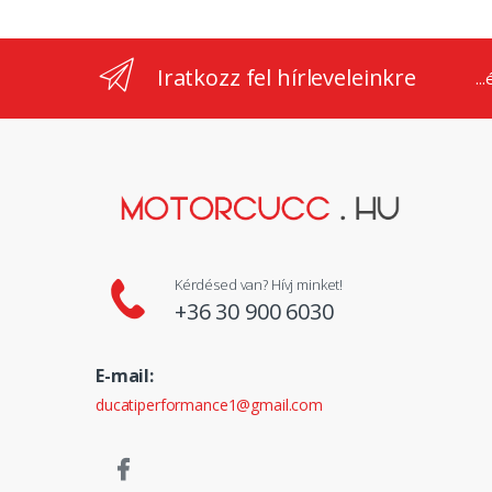
Iratkozz fel hírleveleinkre
..
Kérdésed van? Hívj minket!
+36 30 900 6030
E-mail:
ducatiperformance1@gmail.com