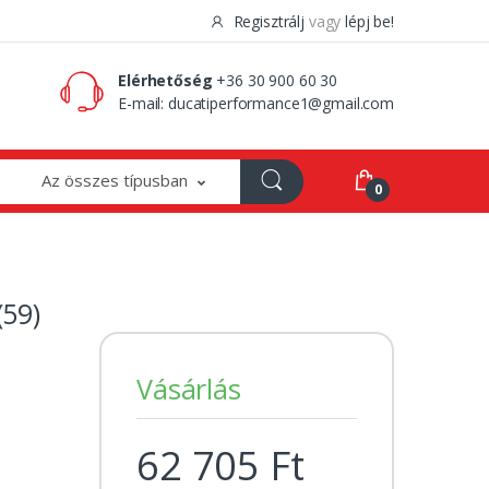
Regisztrálj
vagy
lépj be!
0 Ft
0
Elérhetőség
+36 30 900 60 30
E-mail:
ducatiperformance1@gmail.com
Az összes típusban
0
59)
Vásárlás
62 705 Ft