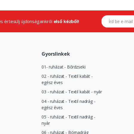
E-mail címed
.és értesülj újdonságainkról
első kézből!
Gyorslinkek
01- ruházat - Bőrdzseki
02 - ruházat - Textil kabát -
egész éves
03 - ruházat - Textil kabát - nyár
04 - ruházat - Textil nadrág -
egész éves
05 - ruházat - Textil nadrág -
nyár
06 - ruházat - Börnadrág