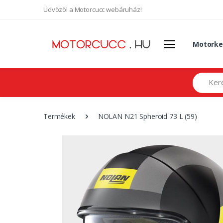
Üdvözöl a Motorcucc webáruház!
Motorke
Search
Termékek
NOLAN N21 Spheroid 73 L (59)