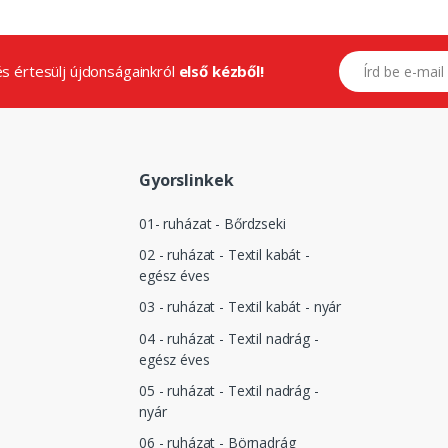
E-mail címed
.és értesülj újdonságainkról
első kézből!
Gyorslinkek
01- ruházat - Bőrdzseki
02 - ruházat - Textil kabát -
egész éves
03 - ruházat - Textil kabát - nyár
04 - ruházat - Textil nadrág -
egész éves
05 - ruházat - Textil nadrág -
nyár
06 - ruházat - Börnadrág