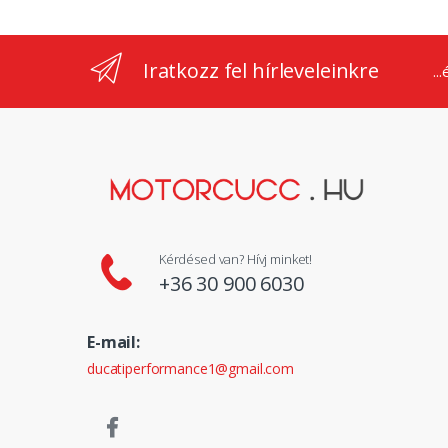
Iratkozz fel hírleveleinkre
..
Kérdésed van? Hívj minket!
+36 30 900 6030
E-mail:
ducatiperformance1@gmail.com