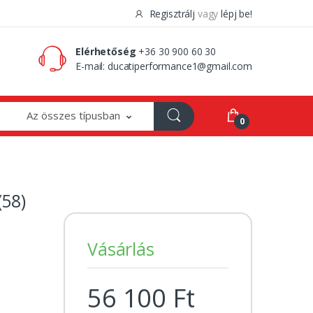
Regisztrálj
vagy
lépj be!
0 Ft
0
Elérhetőség
+36 30 900 60 30
E-mail:
ducatiperformance1@gmail.com
Az összes típusban
0
58)
Vásárlás
56 100 Ft