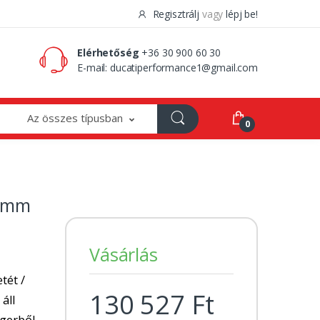
Regisztrálj
vagy
lépj be!
0 Ft
0
Elérhetőség
+36 30 900 60 30
E-mail:
ducatiperformance1@gmail.com
Az összes típusban
0
20mm
Vásárlás
tét /
130 527 Ft
 áll
ngerből