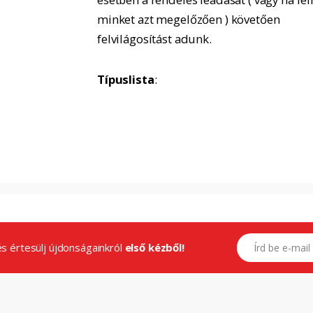
minket azt megelőzően ) követően
felvilágosítást adunk.
Típuslista
:
E-mail címed
.és értesülj újdonságainkról
első kézből!