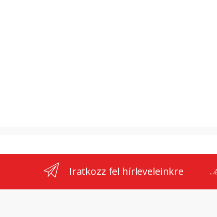
Iratkozz fel hírleveleinkre
..