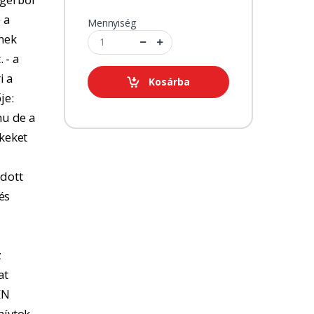
 a
Mennyiség
tnek
 - a
i a
Kosárba
je:
u de a
kkeket
adott
és
z
at
EN
hívtok