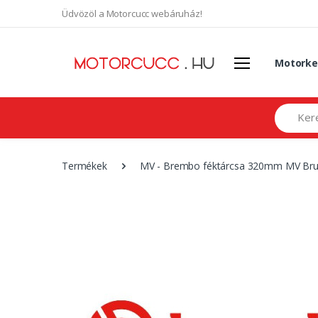
Üdvözöl a Motorcucc webáruház!
Motorke
Search
Termékek
MV - Brembo féktárcsa 320mm MV Bru