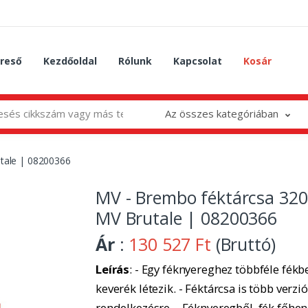
reső
Kezdőoldal
Rólunk
Kapcsolat
Kosár
Az összes kategóriában
tale | 08200366
MV - Brembo féktárcsa 3
MV Brutale | 08200366
Ár
:
130 527 Ft
(Bruttó)
Leírás
: - Egy féknyereghez többféle fékbe
keverék létezik. - Féktárcsa is több verzió
rendelkezésre. - Féknyeregből, fék főhe