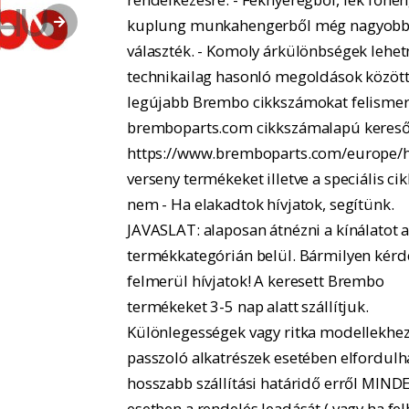
kuplung munkahengerből még nagyobb
választék. - Komoly árkülönbségek lehe
technikailag hasonló megoldások között.
legújabb Brembo cikkszámokat felismer
bremboparts.com cikkszámalapú kereső
https://www.bremboparts.com/europe/h
verseny termékeket illetve a speciális ci
nem - Ha elakadtok hívjatok, segítünk.
JAVASLAT: alaposan átnézni a kínálatot 
termékkategórián belül. Bármilyen kérd
felmerül hívjatok! A keresett Brembo
termékeket 3-5 nap alatt szállítjuk.
Különlegességek vagy ritka modellekhe
passzoló alkatrészek esetében elfordulh
hosszabb szállítási határidő erről MIND
esetben a rendelés leadását ( vagy ha fel