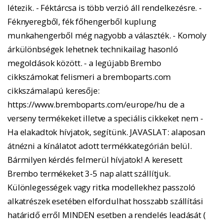
létezik. - Féktárcsa is több verzió áll rendelkezésre. -
Féknyeregből, fék főhengerből kuplung
munkahengerből még nagyobb a választék. - Komoly
árkülönbségek lehetnek technikailag hasonló
megoldások között. - a legújabb Brembo
cikkszámokat felismeri a bremboparts.com
cikkszámalapú keresője:
https://www.bremboparts.com/europe/hu de a
verseny termékeket illetve a speciális cikkeket nem -
Ha elakadtok hívjatok, segítünk. JAVASLAT: alaposan
átnézni a kínálatot adott termékkategórián belül.
Bármilyen kérdés felmerül hívjatok! A keresett
Brembo termékeket 3-5 nap alatt szállítjuk.
Különlegességek vagy ritka modellekhez passzoló
alkatrészek esetében elfordulhat hosszabb szállítási
határidő erről MINDEN esetben a rendelés leadását (