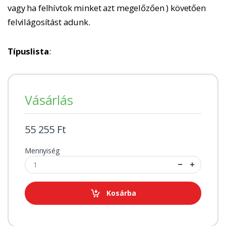
vagy ha felhívtok minket azt megelőzően ) követően
felvilágosítást adunk.
Típuslista
:
Vásárlás
55 255 Ft
Mennyiség
Kosárba