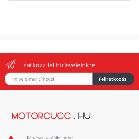
Iratkozz fel hírleveleinkre
E-mail címed
Feliratkozás
Kérdésed van? Hívj minket!