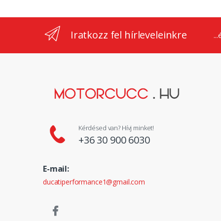
Iratkozz fel hírleveleinkre
..
Kérdésed van? Hívj minket!
+36 30 900 6030
E-mail:
ducatiperformance1@gmail.com