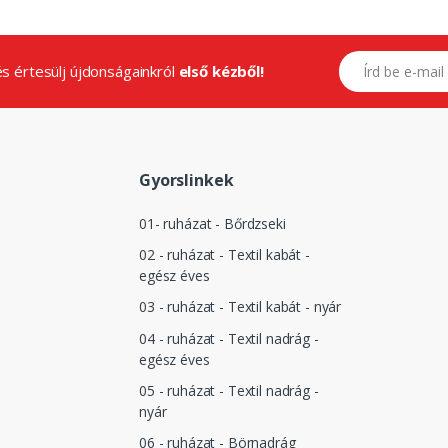
E-mail címed
.és értesülj újdonságainkról
első kézből!
Gyorslinkek
01- ruházat - Bőrdzseki
02 - ruházat - Textil kabát -
egész éves
03 - ruházat - Textil kabát - nyár
04 - ruházat - Textil nadrág -
egész éves
05 - ruházat - Textil nadrág -
nyár
06 - ruházat - Börnadrág