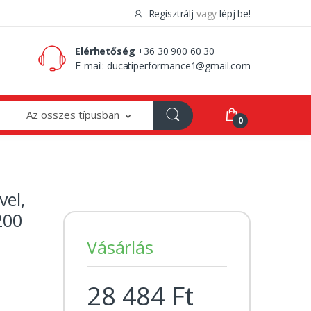
Regisztrálj
vagy
lépj be!
0 Ft
0
Elérhetőség
+36 30 900 60 30
E-mail:
ducatiperformance1@gmail.com
Az összes típusban
0
vel,
200
Vásárlás
28 484 Ft