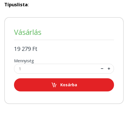
Típuslista
:
Vásárlás
19 279 Ft
Mennyiség
Kosárba