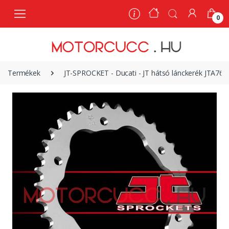
0
0
Termékek
JT-SPROCKET - Ducati - JT hátsó lánckerék JTA760