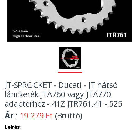
JT-SPROCKET - Ducati - JT hátsó
lánckerék JTA760 vagy JTA770
adapterhez - 41Z JTR761.41 - 525
Ár
:
19 279 Ft
(Bruttó)
Leírás
: