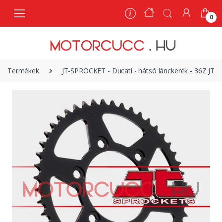
0
0
Termékek
JT-SPROCKET - Ducati - hátsó lánckerék - 36Z JTR7