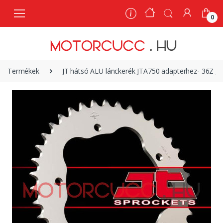
0
0
Termékek
JT hátsó ALU lánckerék JTA750 adapterhez- 36Z JT