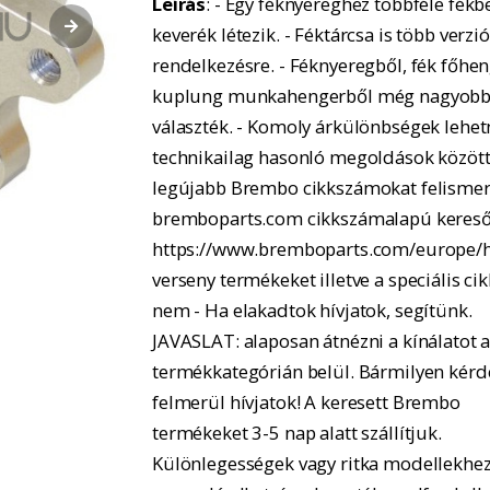
Leírás
: - Egy féknyereghez többféle fékbe
keverék létezik. - Féktárcsa is több verzió
rendelkezésre. - Féknyeregből, fék főhe
kuplung munkahengerből még nagyobb
választék. - Komoly árkülönbségek lehe
technikailag hasonló megoldások között.
legújabb Brembo cikkszámokat felismer
bremboparts.com cikkszámalapú kereső
https://www.bremboparts.com/europe/h
verseny termékeket illetve a speciális ci
nem - Ha elakadtok hívjatok, segítünk.
JAVASLAT: alaposan átnézni a kínálatot 
termékkategórián belül. Bármilyen kérd
felmerül hívjatok! A keresett Brembo
termékeket 3-5 nap alatt szállítjuk.
Különlegességek vagy ritka modellekhe