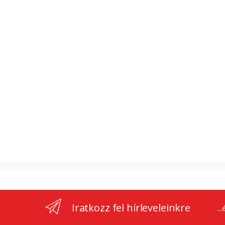
Iratkozz fel hírleveleinkre
..