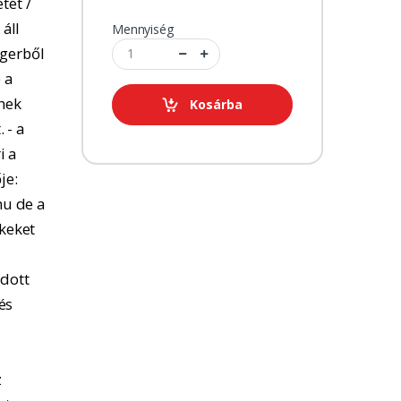
tét /
 áll
Mennyiség
ngerből
 a
tnek
Kosárba
 - a
i a
je:
u de a
kkeket
adott
és
z