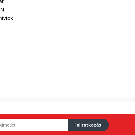
at
EN
hívtok
Feliratkozás