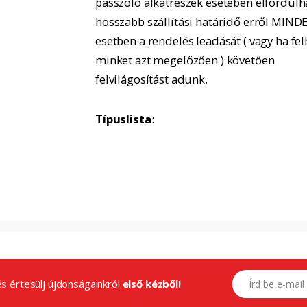
passzoló alkatrészek esetében elfordulh
hosszabb szállítási határidő erről MIND
esetben a rendelés leadását ( vagy ha fel
minket azt megelőzően ) követően
felvilágosítást adunk.
Típuslista
:
E-mail címed
.és értesülj újdonságainkról
első kézből!