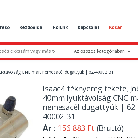
reső
Kezdőoldal
Rólunk
Kapcsolat
Kosár
Az összes kategóriában
lyuktávolság CNC mart nemesacél dugattyúk | 62-40002-31
Isaac4 féknyereg fekete, jo
40mm lyuktávolság CNC m
nemesacél dugattyúk | 62-
40002-31
Ár
:
156 883 Ft
(Bruttó)