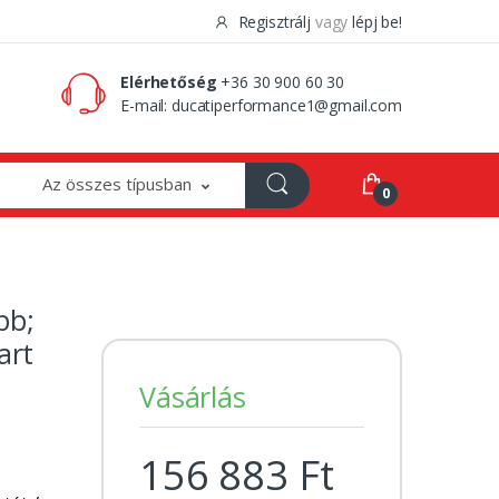
Regisztrálj
vagy
lépj be!
0 Ft
0
Elérhetőség
+36 30 900 60 30
E-mail:
ducatiperformance1@gmail.com
Az összes típusban
0
bb;
art
Vásárlás
156 883 Ft