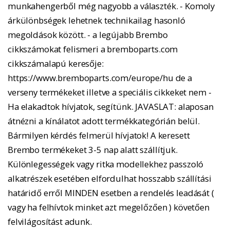
munkahengerből még nagyobb a választék. - Komoly
árkülönbségek lehetnek technikailag hasonló
megoldások között. - a legújabb Brembo
cikkszámokat felismeri a bremboparts.com
cikkszámalapú keresője:
https://www.bremboparts.com/europe/hu de a
verseny termékeket illetve a speciális cikkeket nem -
Ha elakadtok hívjatok, segítünk. JAVASLAT: alaposan
átnézni a kínálatot adott termékkategórián belül.
Bármilyen kérdés felmerül hívjatok! A keresett
Brembo termékeket 3-5 nap alatt szállítjuk.
Különlegességek vagy ritka modellekhez passzoló
alkatrészek esetében elfordulhat hosszabb szállítási
határidő erről MINDEN esetben a rendelés leadását (
vagy ha felhívtok minket azt megelőzően ) követően
felvilágosítást adunk.