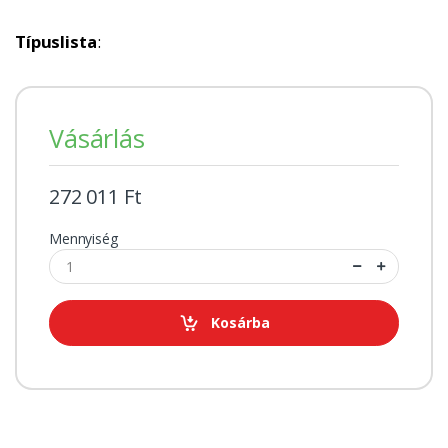
Típuslista
:
Vásárlás
272 011 Ft
Mennyiség
Kosárba