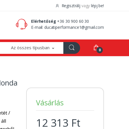
Regisztrálj
vagy
lépj be!
0 Ft
0
Elérhetőség
+36 30 900 60 30
E-mail:
ducatiperformance1@gmail.com
Az összes típusban
0
Honda
Vásárlás
tét /
12 313 Ft
 áll
ngerből