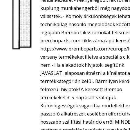
kuplung munkahengerből még nagyobb
választék. - Komoly árkülönbségek lehe
technikailag hasonló megoldások között.
legújabb Brembo cikkszámokat felismer
bremboparts.com cikkszámalapú kereső
https://www.bremboparts.com/europe/h
verseny termékeket illetve a speciális ci
nem - Ha elakadtok hívjatok, segítünk.
JAVASLAT: alaposan átnézni a kínálatot 
termékkategórián belül. Bármilyen kérd
felmerül hívjatok! A keresett Brembo
termékeket 3-5 nap alatt szállítjuk.
Különlegességek vagy ritka modellekhe
passzoló alkatrészek esetében elfordulh
hosszabb szállítási határidő erről MIND
esetben a rendelés leadását ( vagy ha fel