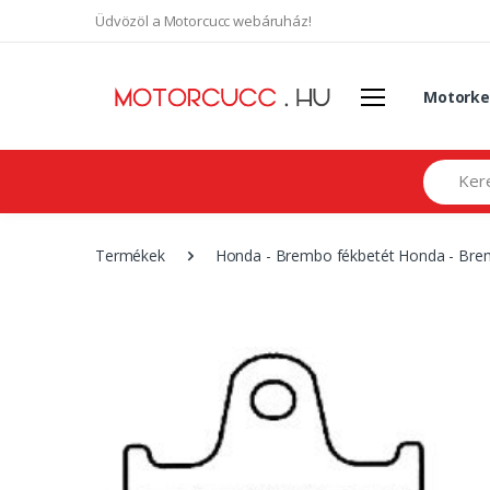
Üdvözöl a Motorcucc webáruház!
Motorke
Search
Termékek
Honda - Brembo fékbetét Honda - Br