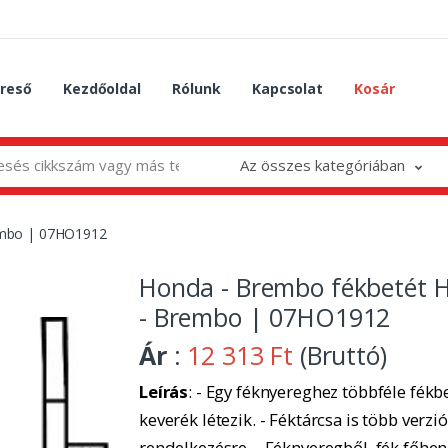
reső
Kezdőoldal
Rólunk
Kapcsolat
Kosár
Az összes kategóriában
embo | 07HO1912
Honda - Brembo fékbetét 
- Brembo | 07HO1912
Ár
:
12 313 Ft
(Bruttó)
Leírás
: - Egy féknyereghez többféle fékbe
keverék létezik. - Féktárcsa is több verzió
rendelkezésre. - Féknyeregből, fék főhe