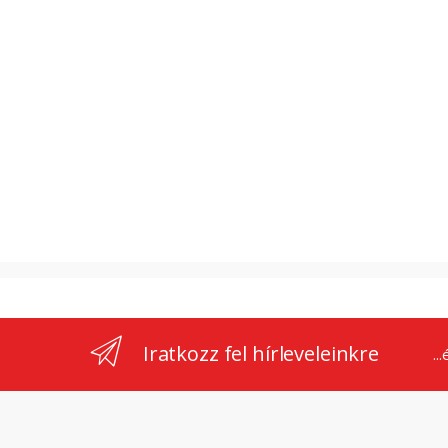
Iratkozz fel hírleveleinkre
..