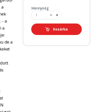
 a
Mennyiség
tnek
 - a
i a
Kosárba
je:
u de a
kkeket
adott
és
z
at
EN
hívtok