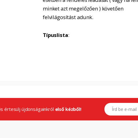
minket azt megelőzően ) követően
felvilágosítást adunk.
Típuslista
:
E-mail címed
.és értesülj újdonságainkról
első kézből!