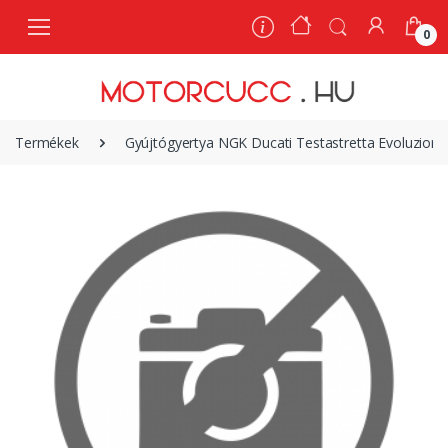
0
0
Termékek
Gyújtógyertya NGK Ducati Testastretta Evoluzion