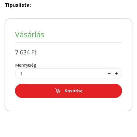
Típuslista
:
Vásárlás
7 634 Ft
Mennyiség
Kosárba