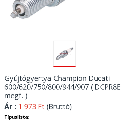
Gyújtógyertya Champion Ducati
600/620/750/800/944/907 ( DCPR8E
megf. )
Ár
:
1 973 Ft
(Bruttó)
Típuslista
: