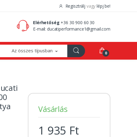
Regisztrálj
vagy
lépj be!
0 Ft
0
Elérhetőség
+36 30 900 60 30
E-mail:
ducatiperformance1@gmail.com
Az összes típusban
0
ucati
00
tya
Vásárlás
1 935 Ft