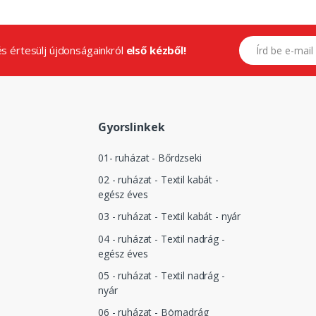
E-mail címed
.és értesülj újdonságainkról
első kézből!
Gyorslinkek
01- ruházat - Bőrdzseki
02 - ruházat - Textil kabát -
egész éves
03 - ruházat - Textil kabát - nyár
04 - ruházat - Textil nadrág -
egész éves
05 - ruházat - Textil nadrág -
nyár
06 - ruházat - Börnadrág