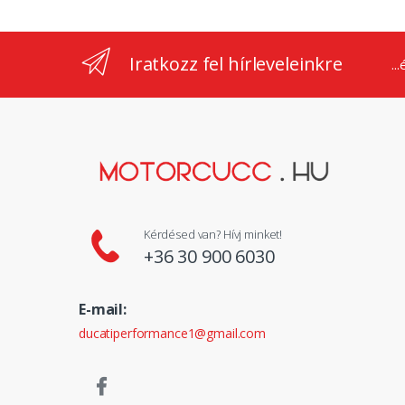
Iratkozz fel hírleveleinkre
..
Kérdésed van? Hívj minket!
+36 30 900 6030
E-mail:
ducatiperformance1@gmail.com