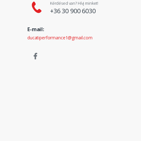
Kérdésed van? Hívj minket!
+36 30 900 6030
E-mail:
ducatiperformance1@gmail.com