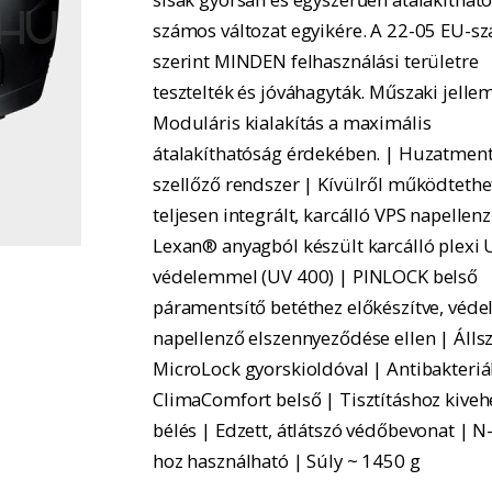
számos változat egyikére. A 22-05 EU-s
szerint MINDEN felhasználási területre
tesztelték és jóváhagyták. Műszaki jelle
Moduláris kialakítás a maximális
átalakíthatóság érdekében. | Huzatmen
szellőző rendszer | Kívülről működtethe
teljesen integrált, karcálló VPS napellenz
Lexan® anyagból készült karcálló plexi 
védelemmel (UV 400) | PINLOCK belső
páramentsítő betéthez előkészítve, véde
napellenző elszennyeződése ellen | Állsz
MicroLock gyorskioldóval | Antibakteriá
ClimaComfort belső | Tisztításhoz kiveh
bélés | Edzett, átlátszó védőbevonat | 
hoz használható | Súly ~ 1450 g