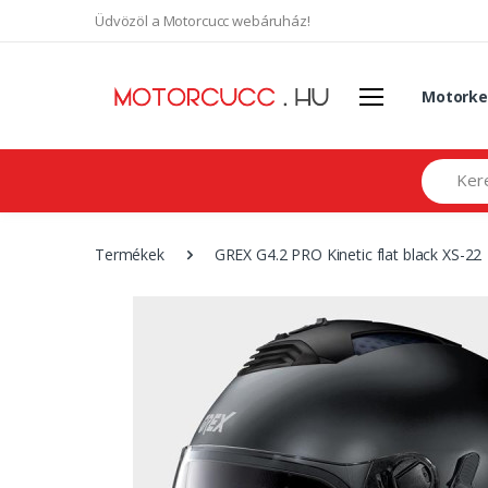
Üdvözöl a Motorcucc webáruház!
Motorke
Search
Termékek
GREX G4.2 PRO Kinetic flat black XS-22