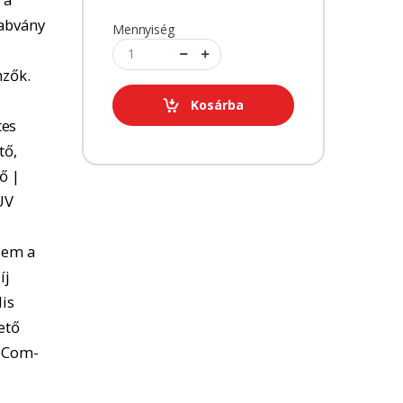
zabvány
Mennyiség
mzők.
Kosárba
tes
tő,
ő |
UV
lem a
íj
lis
ető
N-Com-