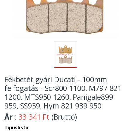
Fékbetét gyári Ducati - 100mm
felfogatás - Scr800 1100, M797 821
1200, MTS950 1260, Panigale899
959, SS939, Hym 821 939 950
Ár
:
33 341 Ft
(Bruttó)
Típuslista
: