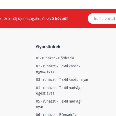
E-mail címed
.és értesülj újdonságainkról
első kézből!
Gyorslinkek
01- ruházat - Bőrdzseki
02 - ruházat - Textil kabát -
egész éves
03 - ruházat - Textil kabát - nyár
04 - ruházat - Textil nadrág -
egész éves
05 - ruházat - Textil nadrág -
nyár
06 - ruházat - Börnadrág