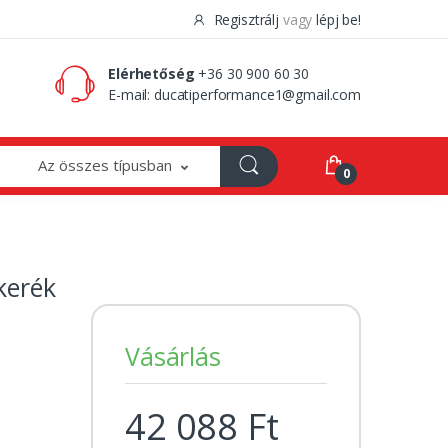
Regisztrálj
vagy
lépj be!
0 Ft
0
Elérhetőség
+36 30 900 60 30
E-mail:
ducatiperformance1@gmail.com
Az összes típusban
0
kerék
Vásárlás
42 088 Ft