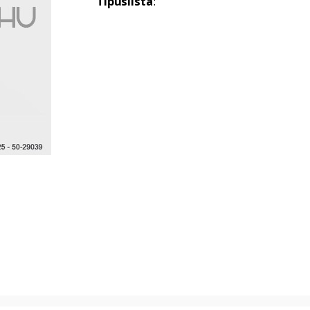
Típuslista
: