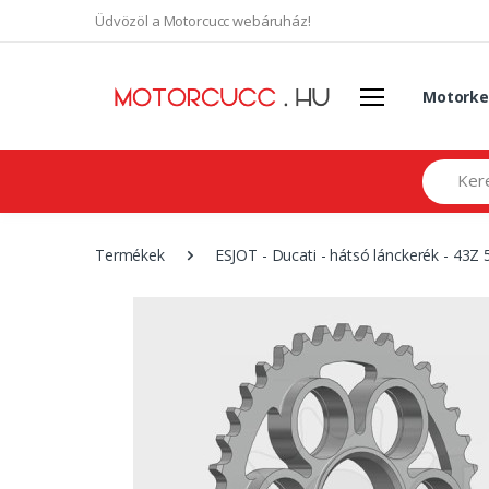
Üdvözöl a Motorcucc webáruház!
Motorke
Search
Termékek
ESJOT - Ducati - hátsó lánckerék - 43Z