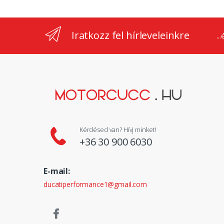
Iratkozz fel hírleveleinkre
..
Kérdésed van? Hívj minket!
+36 30 900 6030
E-mail:
ducatiperformance1@gmail.com