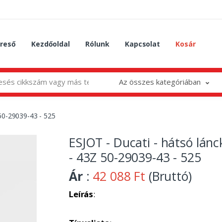
reső
Kezdőoldal
Rólunk
Kapcsolat
Kosár
Az összes kategóriában
 50-29039-43 - 525
ESJOT - Ducati - hátsó lánc
- 43Z 50-29039-43 - 525
Ár
:
42 088 Ft
(Bruttó)
Leírás
: