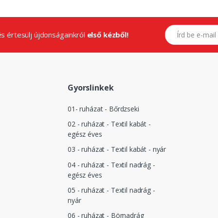
E-mail címed
.és értesülj újdonságainkról
első kézből!
Gyorslinkek
01- ruházat - Bőrdzseki
02 - ruházat - Textil kabát -
egész éves
03 - ruházat - Textil kabát - nyár
04 - ruházat - Textil nadrág -
egész éves
05 - ruházat - Textil nadrág -
nyár
06 - ruházat - Börnadrág