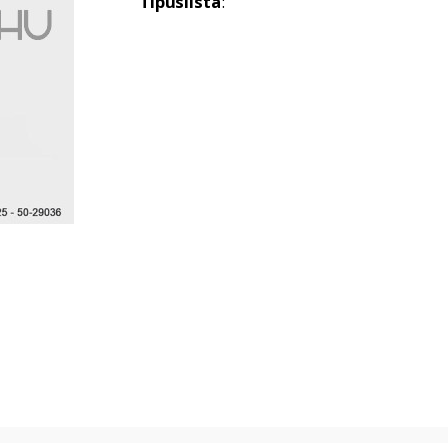
Típuslista
: