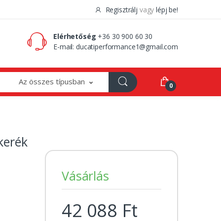
Regisztrálj
vagy
lépj be!
0 Ft
0
Elérhetőség
+36 30 900 60 30
E-mail:
ducatiperformance1@gmail.com
Az összes típusban
0
kerék
Vásárlás
42 088 Ft