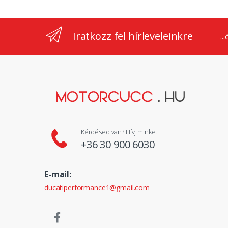
Iratkozz fel hírleveleinkre
..
Kérdésed van? Hívj minket!
+36 30 900 6030
E-mail:
ducatiperformance1@gmail.com