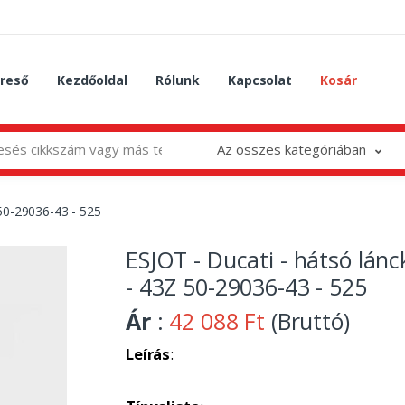
reső
Kezdőoldal
Rólunk
Kapcsolat
Kosár
Az összes kategóriában
 50-29036-43 - 525
ESJOT - Ducati - hátsó lánc
- 43Z 50-29036-43 - 525
Ár
:
42 088 Ft
(Bruttó)
Leírás
: