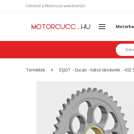
Üdvözöl a Motorcucc webáruház!
Motorke
Search
Termékek
ESJOT - Ducati - hátsó lánckerék - 43Z