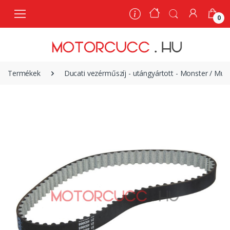
0
0
Termékek
Ducati vezérműszíj - utángyártott - Monster / Mu