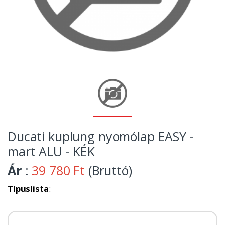
Ducati kuplung nyomólap EASY -
mart ALU - KÉK
Ár
:
39 780 Ft
(Bruttó)
Típuslista
: