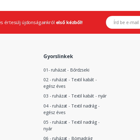
E-mail címed
.és értesülj újdonságainkról
első kézből!
Gyorslinkek
01- ruházat - Bőrdzseki
02 - ruházat - Textil kabát -
egész éves
03 - ruházat - Textil kabát - nyár
04 - ruházat - Textil nadrág -
egész éves
05 - ruházat - Textil nadrág -
nyár
06 - ruházat - Börnadrág