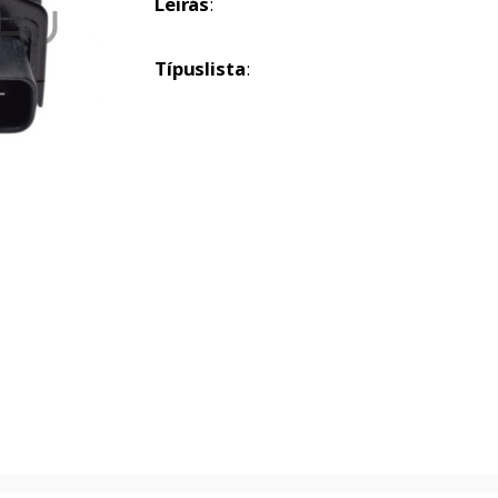
Leírás
:
Típuslista
: