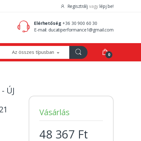
Regisztrálj
vagy
lépj be!
0 Ft
0
Elérhetőség
+36 30 900 60 30
E-mail:
ducatiperformance1@gmail.com
Az összes típusban
0
- ÚJ
21
Vásárlás
48 367 Ft