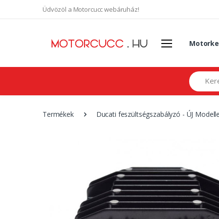
Üdvözöl a Motorcucc webáruház!
Motorke
Search
Termékek
Ducati feszültségszabályzó - ÚJ Model