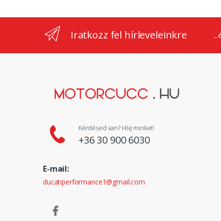
Iratkozz fel hírleveleinkre
..
Kérdésed van? Hívj minket!
+36 30 900 6030
E-mail:
ducatiperformance1@gmail.com