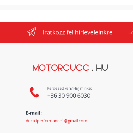
Iratkozz fel hírleveleinkre
..
Kérdésed van? Hívj minket!
+36 30 900 6030
E-mail:
ducatiperformance1@gmail.com