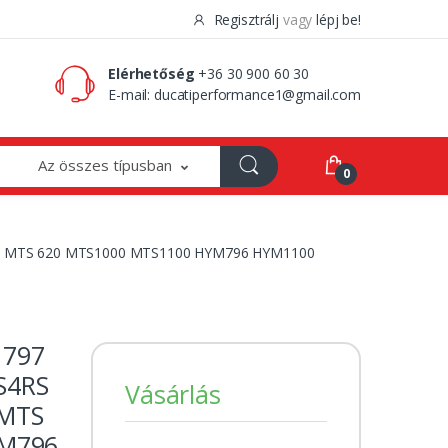
Regisztrálj
vagy
lépj be!
0 Ft
0
Elérhetőség
+36 30 900 60 30
E-mail:
ducatiperformance1@gmail.com
Az összes típusban
0
6 998 MTS 620 MTS1000 MTS1100 HYM796 HYM1100
 797
S4RS
Vásárlás
 MTS
YM796