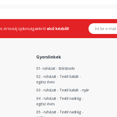
E-mail címed
.és értesülj újdonságainkról
első kézből!
Gyorslinkek
01- ruházat - Bőrdzseki
02 - ruházat - Textil kabát -
egész éves
03 - ruházat - Textil kabát - nyár
04 - ruházat - Textil nadrág -
egész éves
05 - ruházat - Textil nadrág -