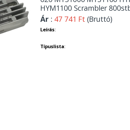
HYM1100 Scrambler 800stb
Ár
:
47 741 Ft
(Bruttó)
Leírás
:
Típuslista
: