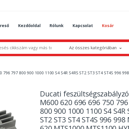
reső
Kezdőoldal
Rólunk
Kapcsolat
Kosár
Az összes kategóriában
 750 796 797 800 900 1000 1100 S4 S4R S4RS ST2 ST3 ST4 ST4S 99
Ducati feszültségszabályzó
M600 620 696 696 750 796
800 900 1000 1100 S4 S4R 
ST2 ST3 ST4 ST4S 996 998
620 MTS1000 MTS1100 H