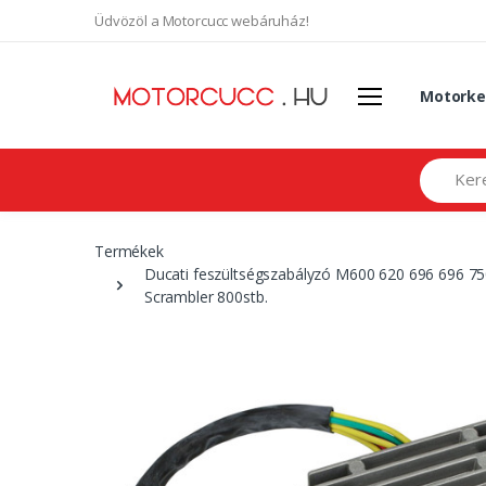
Üdvözöl a Motorcucc webáruház!
Motorke
Search
Termékek
Ducati feszültségszabályzó M600 620 696 696
Scrambler 800stb.