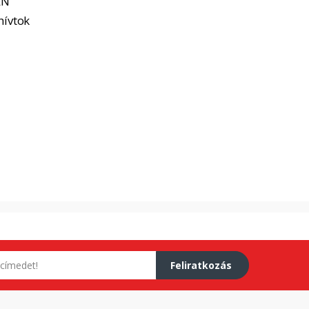
EN
hívtok
Feliratkozás