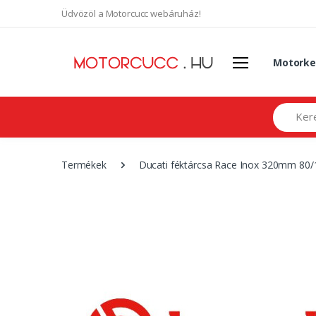
Üdvözöl a Motorcucc webáruház!
Motorke
Search
Termékek
Ducati féktárcsa Race Inox 320mm 80/