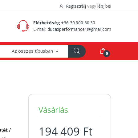
Regisztrálj
vagy
lépj be!
0 Ft
0
Elérhetőség
+36 30 900 60 30
E-mail:
ducatiperformance1@gmail.com
Az összes típusban
0
Vásárlás
194 409 Ft
tét /