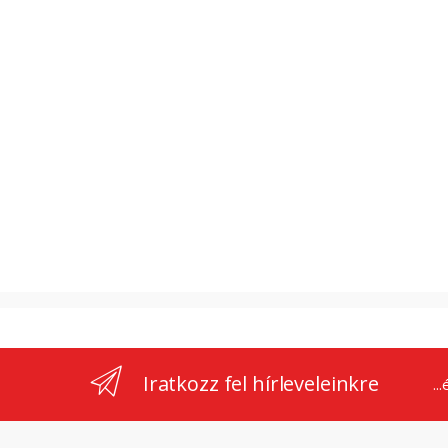
Iratkozz fel hírleveleinkre
..