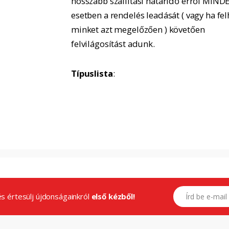
hosszabb szállítási határidő erről MIND
esetben a rendelés leadását ( vagy ha fel
minket azt megelőzően ) követően
felvilágosítást adunk.
Típuslista
:
E-mail címed
.és értesülj újdonságainkról
első kézből!