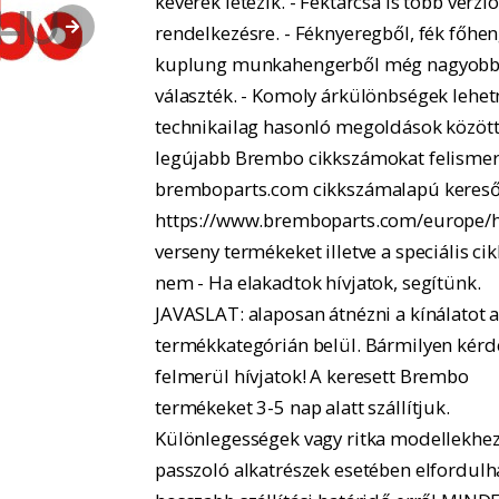
keverék létezik. - Féktárcsa is több verzió
rendelkezésre. - Féknyeregből, fék főhe
kuplung munkahengerből még nagyobb
választék. - Komoly árkülönbségek lehe
technikailag hasonló megoldások között.
legújabb Brembo cikkszámokat felismer
bremboparts.com cikkszámalapú kereső
https://www.bremboparts.com/europe/h
verseny termékeket illetve a speciális ci
nem - Ha elakadtok hívjatok, segítünk.
JAVASLAT: alaposan átnézni a kínálatot 
termékkategórián belül. Bármilyen kérd
felmerül hívjatok! A keresett Brembo
termékeket 3-5 nap alatt szállítjuk.
Különlegességek vagy ritka modellekhe
passzoló alkatrészek esetében elfordulh