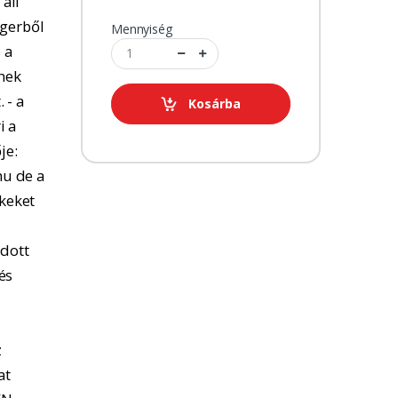
 áll
ngerből
Mennyiség
 a
tnek
 - a
Kosárba
i a
je:
u de a
kkeket
adott
és
z
at