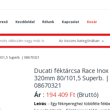
reső
Kezdőoldal
Rólunk
Kapcsolat
Kosár
Az összes kategóriában
101,5 Superb. | 08670321
Ducati féktárcsa Race Inox
320mm 80/101,5 Superb. |
08670321
Ár
:
194 409 Ft
(Bruttó)
Leírás
: - Egy féknyereghez többféle fékbe