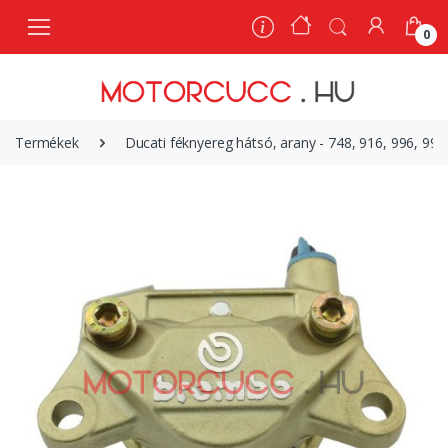
0
0
Termékek
Ducati féknyereg hátsó, arany - 748, 916, 996, 998