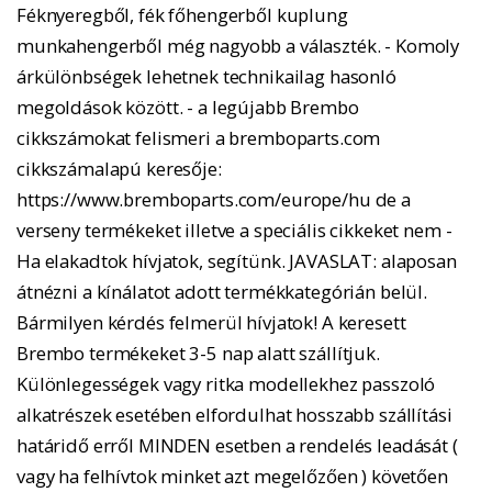
Féknyeregből, fék főhengerből kuplung
munkahengerből még nagyobb a választék. - Komoly
árkülönbségek lehetnek technikailag hasonló
megoldások között. - a legújabb Brembo
cikkszámokat felismeri a bremboparts.com
cikkszámalapú keresője:
https://www.bremboparts.com/europe/hu de a
verseny termékeket illetve a speciális cikkeket nem -
Ha elakadtok hívjatok, segítünk. JAVASLAT: alaposan
átnézni a kínálatot adott termékkategórián belül.
Bármilyen kérdés felmerül hívjatok! A keresett
Brembo termékeket 3-5 nap alatt szállítjuk.
Különlegességek vagy ritka modellekhez passzoló
alkatrészek esetében elfordulhat hosszabb szállítási
határidő erről MINDEN esetben a rendelés leadását (
vagy ha felhívtok minket azt megelőzően ) követően