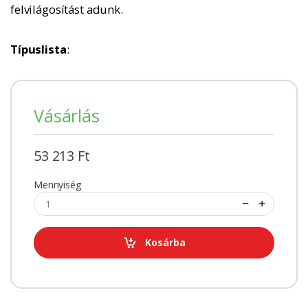
felvilágosítást adunk.
Típuslista
:
Vásárlás
53 213 Ft
Mennyiség
Kosárba