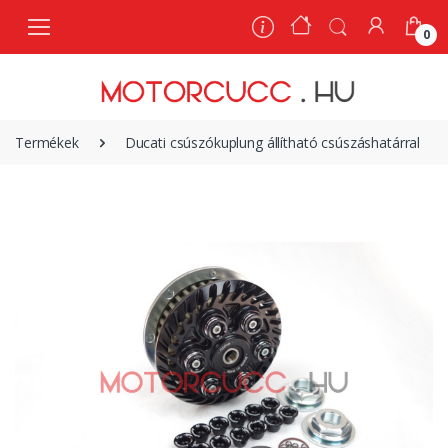
0
0
Termékek
Ducati csúszókuplung állítható csúszáshatárral