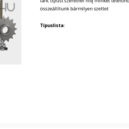
lánc típust szeretnél hívj minket telefon
összeállítunk bármilyen szettet
Típuslista
: