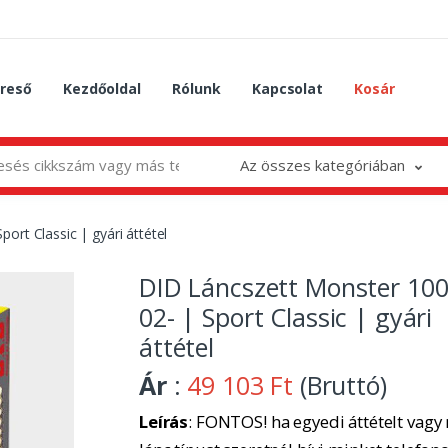
reső
Kezdőoldal
Rólunk
Kapcsolat
Kosár
Az összes kategóriában
ort Classic | gyári áttétel
DID Láncszett Monster 100
02- | Sport Classic | gyári
áttétel
Ár
:
49 103 Ft
(Bruttó)
Leírás
: FONTOS! ha egyedi áttételt vagy