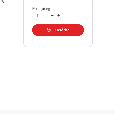
on,
Mennyiség
Kosárba