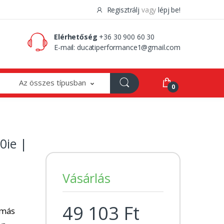
Regisztrálj
vagy
lépj be!
0 Ft
0
Elérhetőség
+36 30 900 60 30
E-mail:
ducatiperformance1@gmail.com
Az összes típusban
0
0ie |
Vásárlás
49 103 Ft
 más