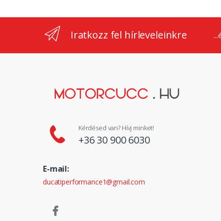
Iratkozz fel hírleveleinkre
..
Kérdésed van? Hívj minket!
+36 30 900 6030
E-mail:
ducatiperformance1@gmail.com