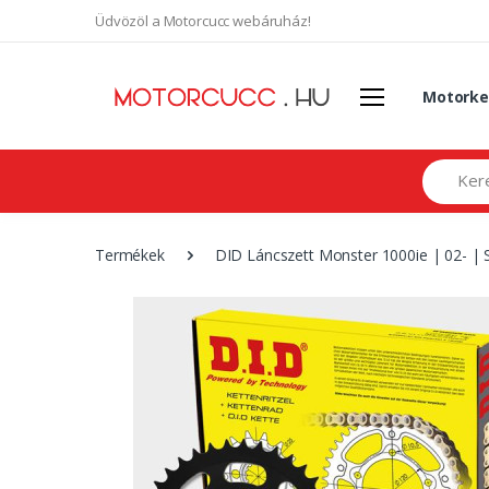
Üdvözöl a Motorcucc webáruház!
Motorke
Search
Termékek
DID Láncszett Monster 1000ie | 02- | Sp