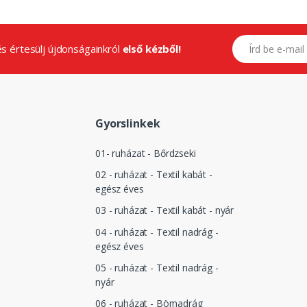
E-mail címed
.és értesülj újdonságainkról
első kézből!
Gyorslinkek
01- ruházat - Bőrdzseki
02 - ruházat - Textil kabát -
egész éves
03 - ruházat - Textil kabát - nyár
04 - ruházat - Textil nadrág -
egész éves
05 - ruházat - Textil nadrág -
nyár
06 - ruházat - Börnadrág