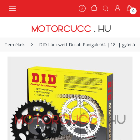
0
0
Termékek
DID Láncszett Ducati Panigale V4 | 18- | gyári átté